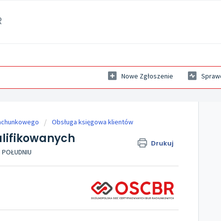
R
Nowe Zgłoszenie
Sprawd
rachunkowego
Obsługa księgowa klientów
alifikowanych
Drukuj
PO POŁUDNIU