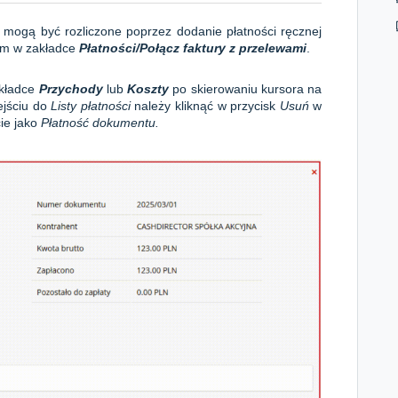
ogą być rozliczone poprzez dodanie płatności ręcznej
em w zakładce
Płatności/
Połącz faktury z przelewami
.
akładce
Przychody
lub
Koszty
po skierowaniu kursora na
ejściu do
Listy płatności
należy kliknąć w przycisk
Usuń
w
cie jako
Płatność dokumentu.