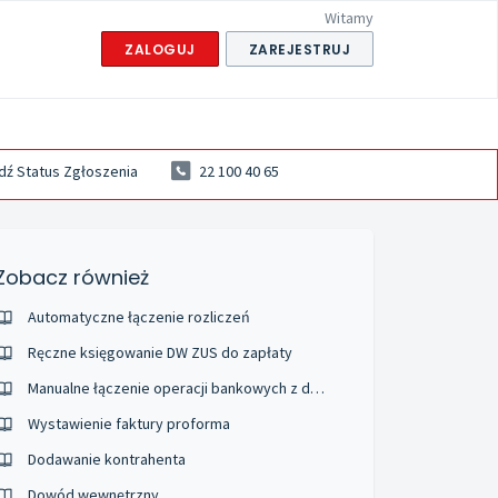
Witamy
ZALOGUJ
ZAREJESTRUJ
ź Status Zgłoszenia
22 100 40 65
Zobacz również
Automatyczne łączenie rozliczeń
Ręczne księgowanie DW ZUS do zapłaty
Manualne łączenie operacji bankowych z dokumentami
Wystawienie faktury proforma
Dodawanie kontrahenta
Dowód wewnętrzny