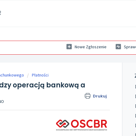
R
Nowe Zgłoszenie
Sprawd
rachunkowego
Płatności
dzy operacją bankową a
Drukuj
ANO