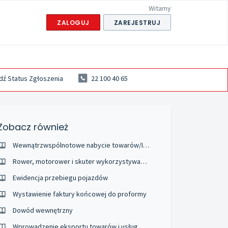
Witamy
ZALOGUJ
ZAREJESTRUJ
ź Status Zgłoszenia
22 100 40 65
Zobacz również
Wewnątrzwspólnotowe nabycie towarów/Import usług
Rower, motorower i skuter wykorzystywane w działalności gospodarczej
Ewidencja przebiegu pojazdów
Wystawienie faktury końcowej do proformy
Dowód wewnętrzny
Wprowadzenie eksportu towarów i usług