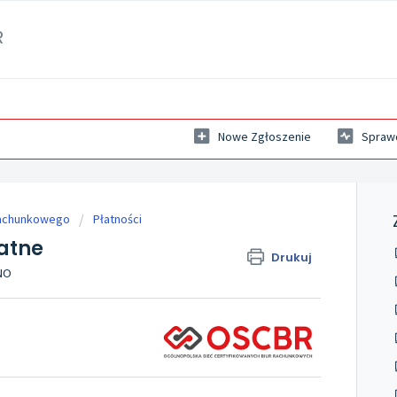
R
Nowe Zgłoszenie
Sprawd
rachunkowego
Płatności
atne
Drukuj
ANO