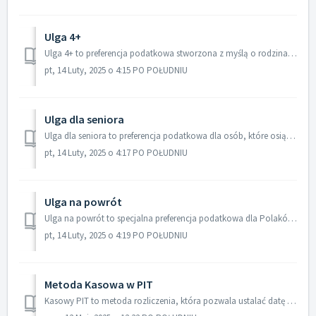
Ulga 4+
Ulga 4+ to preferencja podatkowa stworzona z myślą o rodzinach wielodzietnych, które wychowują co najmniej czworo dzieci. Jej celem jest wsparcie finanso...
pt, 14 Luty, 2025 o 4:15 PO POŁUDNIU
Ulga dla seniora
Ulga dla seniora to preferencja podatkowa dla osób, które osiągnęły wiek emerytalny, ale chcą nadal pracować i nie pobierają świadczenia emerytalnego. ...
pt, 14 Luty, 2025 o 4:17 PO POŁUDNIU
Ulga na powrót
Ulga na powrót to specjalna preferencja podatkowa dla Polaków, którzy przez kilka lat pracowali i mieszkali za granicą, ale zdecydowali się wrócić do Pol...
pt, 14 Luty, 2025 o 4:19 PO POŁUDNIU
Metoda Kasowa w PIT
Kasowy PIT to metoda rozliczenia, która pozwala ustalać datę powstania przychodu z działalności gospodarczej oraz odliczać koszty uzyskania przychodów p...