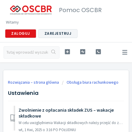
Pomoc OSCBR
Witamy
ZALOGUJ
ZAREJESTRUJ
Rozwiązania – strona główna
Obsługa biura rachunkowego
Ustawienia
Zwolnienie z opłacania składek ZUS – wakacje
składkowe
W celu uwzględnienia Wakacji składkowych należy przejść do zakładki Ustawienia/Właściciel i uzupełnić parametr Wakacje składkowe. W parametrze n...
wt, 1 Kwi, 2025 o 3:16 PO POŁUDNIU