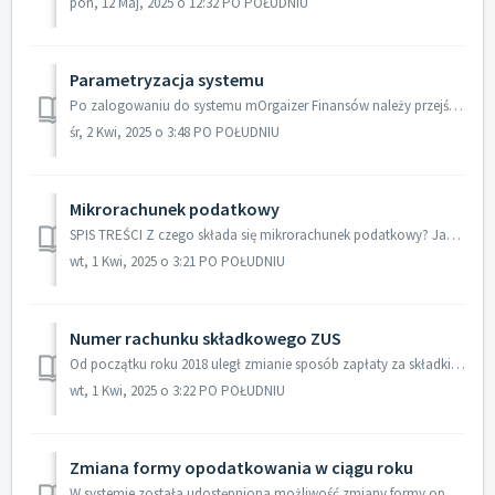
pon, 12 Maj, 2025 o 12:32 PO POŁUDNIU
Parametryzacja systemu
Po zalogowaniu do systemu mOrgaizer Finansów należy przejść do Ustawień konta i uzupełnić brakujące dane w zakładce Firma, Właściciel, Bilans otwarcia ...
śr, 2 Kwi, 2025 o 3:48 PO POŁUDNIU
Mikrorachunek podatkowy
SPIS TREŚCI Z czego składa się mikrorachunek podatkowy? Jak sprawdzić numer swojego mikrorachunku podatkowego? Generowanie mikrorachunku w syste...
wt, 1 Kwi, 2025 o 3:21 PO POŁUDNIU
Numer rachunku składkowego ZUS
Od początku roku 2018 uległ zmianie sposób zapłaty za składki ZUS. Zamiast dotychczasowych trzech numerów kont, identycznych dla wszystkich przedsiębiorc...
wt, 1 Kwi, 2025 o 3:22 PO POŁUDNIU
Zmiana formy opodatkowania w ciągu roku
W systemie została udostępniona możliwość zmiany formy opodatkowania z ryczałtu na KPIR w ciągu bieżącego roku. W celu zmiany formy opodatkowania z ...