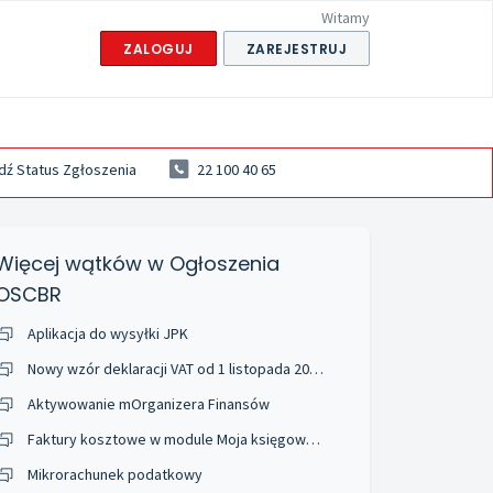
Witamy
ZALOGUJ
ZAREJESTRUJ
ź Status Zgłoszenia
22 100 40 65
Więcej wątków w
Ogłoszenia
OSCBR
Aplikacja do wysyłki JPK
Nowy wzór deklaracji VAT od 1 listopada 2019- problem z wysyłką deklaracji za listopad- błąd 401
Aktywowanie mOrganizera Finansów
Faktury kosztowe w module Moja księgowość
Mikrorachunek podatkowy