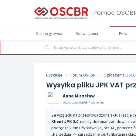
Pomoc OSCB
Strona główna
Rozwiązania
Fora
Dyskusje
Forum OSCBR
Ogłoszenia OSCB
Wysyłka pliku JPK VAT prze
Anna Mirosław
rozpoczął wątek
7 lat temu
Ze względu na przeprowadzoną aktualizację ce
Klient JPK 2.0
należy dokonać załadowania wyż
podręcznikiem użytkownika, str. 41, poprzez f
„Narzędzia -> Zarządzanie certyfikatami i kluc