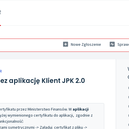
R
Nowe Zgłoszenie
Sprawd
R
z aplikację Klient JPK 2.0
rtyfikatu przez Ministerstwo Finansów. W
aplikacji
ej wymienionego certyfikatu do aplikacji, zgodnie z
unkcjonalność:
zami symetrycznymi -> Załaduj certyfikat z pliku ->