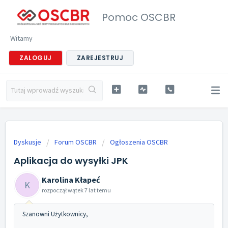
Pomoc OSCBR
Witamy
ZALOGUJ
ZAREJESTRUJ
Dyskusje
Forum OSCBR
Ogłoszenia OSCBR
Aplikacja do wysyłki JPK
Karolina Kłapeć
K
rozpoczął wątek
7 lat temu
Szanowni Użytkownicy,