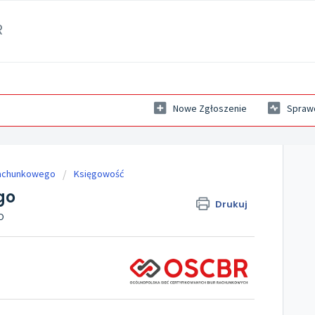
R
Nowe Zgłoszenie
Sprawd
rachunkowego
Księgowość
go
Drukuj
O