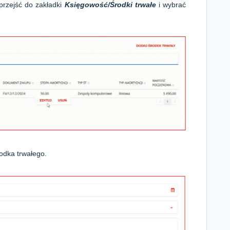
przejść do zakładki
K
sięgowość/Środki trwałe
i wybrać
rodka trwałego.