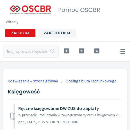
Pomoc OSCBR
Witamy
ZALOGUJ
ZAREJESTRUJ
Rozwiązania – strona główna
Obsługa biura rachunkowego
Księgowość
Ręczne księgowanie DW ZUS do zapłaty
W przypadku rozliczania w zewnętrznym systemie księgowym klientów posiadających konto w mBanku oraz system mOrganizer Finansów, istnieje możliwość wprowa...
pon, 14 Lip, 2025 o 3:40 PO POŁUDNIU