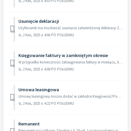
śr, 2 Kwi, 2025 o 4:03 PO POŁUDNIU
Usunięcie deklaracji
Użytkownik ma możliwość usunięcia zatwierdzonej deklaracji ZUS DRA. W tym celu należy przejść do zakładki Księgowość/Deklaracje, zaznaczyć dokument check...
śr, 2 Kwi, 2025 o 4:06 PO POŁUDNIU
Księgowanie faktury w zamkniętym okresie
W przypadku konieczności zaksięgowania faktury w miesiącu, który został zamknięty konieczne jest jego otworzenie w zakładce Księgowość/Zamknięcie miesiąc...
śr, 2 Kwi, 2025 o 4:08 PO POŁUDNIU
Umowa leasingowa
Umowę leasingową można dodać w zakładce Księgowość/Podsumowanie/Umowy leasingowe: Wybrać przycisk Dodaj umowę leasingową: Wyświetli się...
śr, 2 Kwi, 2025 o 4:22 PO POŁUDNIU
Remanent
Remanent początkowy Zgodnie z § 24 ust. 1 rozporządzenia w sprawie prowadzenia księgi przychodów i rozchodów przedsiębiorcy mają obowiązek sporządzić...