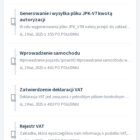
Generowanie i wysyłka pliku JPK-V7 kwotą
autoryzacji
W celu wygenerowania pliku JPK_V7M należy przejść do zakładki Księgowość/Zamknięcie miesiąca. Po zaznaczeniu danego miesiąca - kliknąć przycisk Krok 2 Ur...
śr, 2 Kwi, 2025 o 3:55 PO POŁUDNIU
Wprowadzenie samochodu
Wprowadzenie pojazdu (powrót) Wprowadzanie samochodu w systemie mKsięgowość to nie tylko uzupełnienie numeru rejestracyjnego. Poprawne zdefiniowanie p...
śr, 2 Kwi, 2025 o 4:01 PO POŁUDNIU
Zatwierdzenie deklaracji VAT
Deklaracja VAT jest związana z jednolitym plikiem kontrolnym w związku z brakiem obowiązku oddzielnego przesyłania tych dokumentów do Urzędu Skarbowego. ...
śr, 2 Kwi, 2025 o 4:03 PO POŁUDNIU
Rejestr VAT
Zakładka, która wyszczególnia nam informację o podatku VAT, informację o łącznej wartości VAT za poszczególne miesiące sprzedaży VAT jak i zakupów VAT. ...