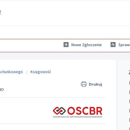
R
Nowe Zgłoszenie
Sprawd
rachunkowego
Księgowość
Drukuj
ANO